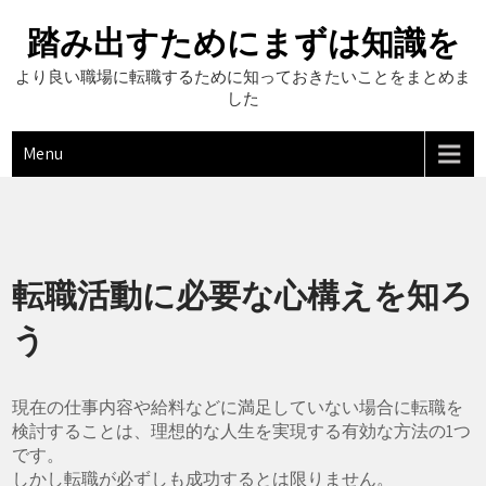
Skip
to
踏み出すためにまずは知識を
content
より良い職場に転職するために知っておきたいことをまとめま
した
Menu
転職活動に必要な心構えを知ろ
う
現在の仕事内容や給料などに満足していない場合に転職を
検討することは、理想的な人生を実現する有効な方法の1つ
です。
しかし転職が必ずしも成功するとは限りません。